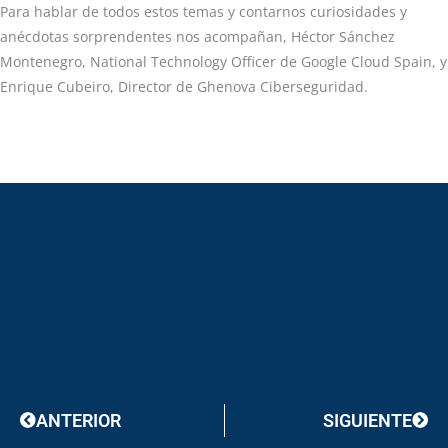
Para hablar de todos estos temas y contarnos curiosidades y
anécdotas sorprendentes nos acompañan, Héctor Sánchez
Montenegro, National Technology Officer de Google Cloud Spain, y
Enrique Cubeiro, Director de Ghenova Ciberseguridad.
Prev
Next
ANTERIOR
SIGUIENTE