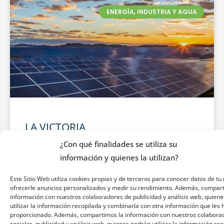
ENERGÍA, INDUSTRIA Y AGUA
LA VICTORIA
¿Con qué finalidades se utiliza su
NEGRATIN buscó a GHENOVA como socio de
información y quienes la utilizan?
ingeniería con experiencia en el diseño de
proyectos fotovoltaicos y conocimiento de la
Este Sitio Web utiliza cookies propias y de terceros para conocer datos de tu 
normativa y regulación local (RETIE).
ofrecerle anuncios personalizados y medir su rendimiento. Además, compar
información con nuestros colaboradores de publicidad y análisis web, quiene
utilizar la información recopilada y combinarla con otra información que les
proporcionado. Además, compartimos la información con nuestros colabora
sociales, publicidad y análisis web, quienes podrán utilizar la información re