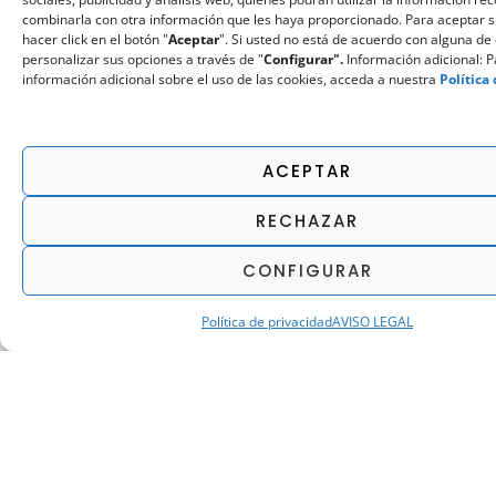
combinarla con otra información que les haya proporcionado. Para aceptar 
ENERGÍA, INDUSTRIA Y AGUA
hacer click en el botón "
Aceptar
". Si usted no está de acuerdo con alguna de 
personalizar sus opciones a través de "
Configurar".
Información adicional: 
información adicional sobre el uso de las cookies, acceda a nuestra
Política
ACEPTAR
RECHAZAR
CONFIGURAR
PLANTA FOTOVOLTAICA PSFV
GUAYEPO
Política de privacidad
AVISO LEGAL
SOLTEC adjudicó a GHENOVA la necesidad de un
socio ingeniero con experiencia en diseño de
proyectos fotovoltaicos y conocimiento de la
normativa y regulación local (RETIE). Guayepo es el
mayor proyecto de planta fotovoltaica de América