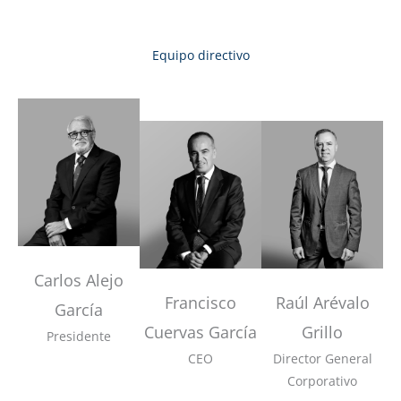
Equipo directivo
Carlos Alejo
Francisco
Raúl Arévalo
García
Cuervas García
Grillo
Presidente
CEO
Director General
Corporativo