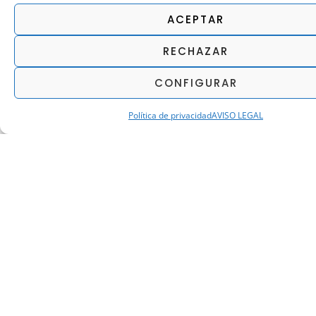
ACEPTAR
Rubén Denche
José Antonio de
Ricardo
RECHAZAR
GHENOVA EEUU
Felipe
Caballero Feito
CONFIGURAR
GHENOVA BOLIVIA
GHENOVA
AUSTRALIA
Política de privacidad
AVISO LEGAL
ÚNETE A GHENOVA