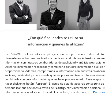
Frederico
¿Con qué finalidades se utiliza su
María García
Jorge Enrique
Cupello
información y quienes la utilizan?
Terrón
Carreño
GHENOVA Brasil
GHENOVA UK
GHENOVA Colombia
Este Sitio Web utiliza cookies propias y de terceros para conocer datos de tu 
ofrecerle anuncios personalizados y medir su rendimiento. Además, compar
información con nuestros colaboradores de publicidad y análisis web, quiene
utilizar la información recopilada y combinarla con otra información que les
proporcionado. Además, compartimos la información con nuestros colabora
sociales, publicidad y análisis web, quienes podrán utilizar la información re
combinarla con otra información que les haya proporcionado. Para aceptar 
hacer click en el botón "
Aceptar
". Si usted no está de acuerdo con alguna de 
personalizar sus opciones a través de "
Configurar".
Información adicional: 
información adicional sobre el uso de las cookies, acceda a nuestra
Política