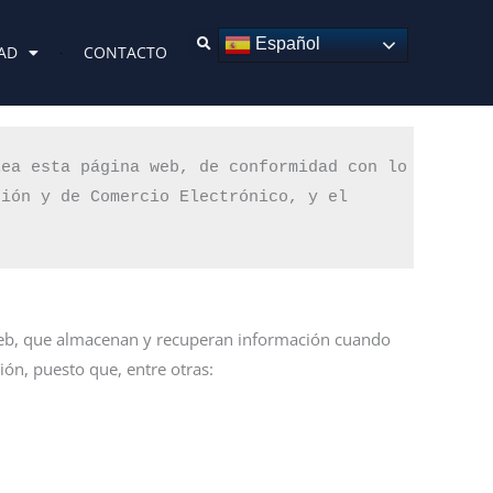
Español
AD
CONTACTO
Consent
Consent
Consent
Consent
Consent
Consent
Consent
Consent
lea esta página web, de conformidad con lo 
to
to
to
to
to
to
to
to
ción y de Comercio Electrónico, y el
service
service
service
service
service
service
service
service
wordpress
elementor
woocommerce
google-
google-
google-
youtube
miscellaneous
fonts
recaptcha
maps
web, que almacenan y recuperan información cuando
ión, puesto que, entre otras: