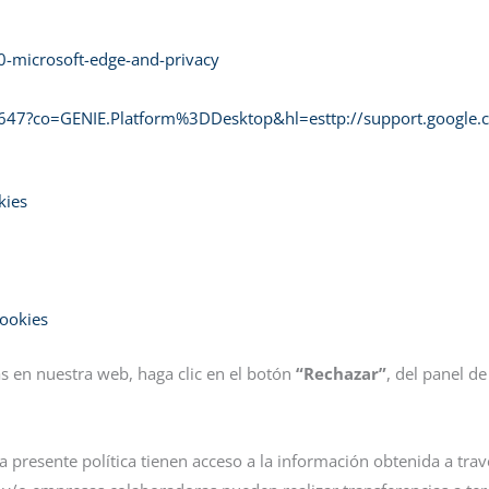
0-microsoft-edge-and-privacy
5647?co=GENIE.Platform%3DDesktop&hl=esttp://support.googl
kies
ookies
s en nuestra web, haga clic en el botón
“Rechazar”
, del panel de
presente política tienen acceso a la información obtenida a travé