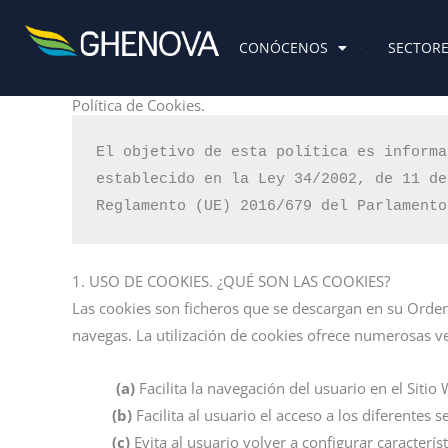
Skip
to
CONÓCENOS
SECTOR
content
Política de Cookies.
El objetivo de esta política es informa
establecido en la Ley 34/2002, de 11 de
Reglamento (UE) 2016/679 del Parlamento
1. USO DE COOKIES. ¿QUÉ SON LAS COOKIES?
Las cookies son ficheros que se descargan en su Ord
navegas. La utilización de cookies ofrece numerosas ven
(a)
Facilita la navegación del usuario en el Sitio
(b)
Facilita al usuario el acceso a los diferentes s
(c)
Evita al usuario volver a configurar caracterí