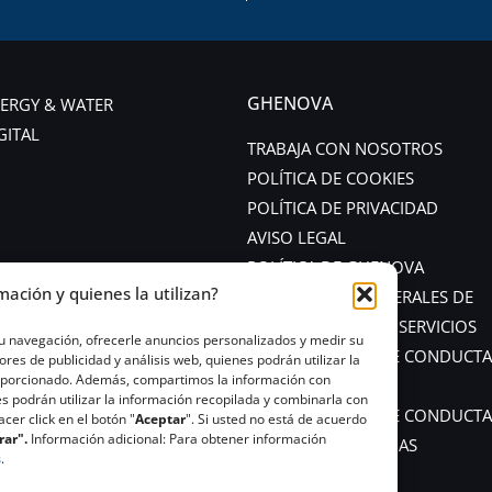
GHENOVA
ERGY & WATER
GITAL
TRABAJA CON NOSOTROS
POLÍTICA DE COOKIES
POLÍTICA DE PRIVACIDAD
AVISO LEGAL
POLÍTICA DE GHENOVA
mación y quienes la utilizan?
CONDICIONES GENERALES DE
CONTRATACIÓN DE SERVICIOS
tu navegación, ofrecerle anuncios personalizados y medir su
CÓDIGO ÉTICO Y DE CONDUCTA
s de publicidad y análisis web, quienes podrán utilizar la
roporcionado. Además, compartimos la información con
PROVEEDORES
s podrán utilizar la información recopilada y combinarla con
CÓDIGO ÉTICO Y DE CONDUCTA
er click en el botón "
Aceptar
". Si usted no está de acuerdo
rar".
Información adicional: Para obtener información
CANAL DE DENUNCIAS
s
.