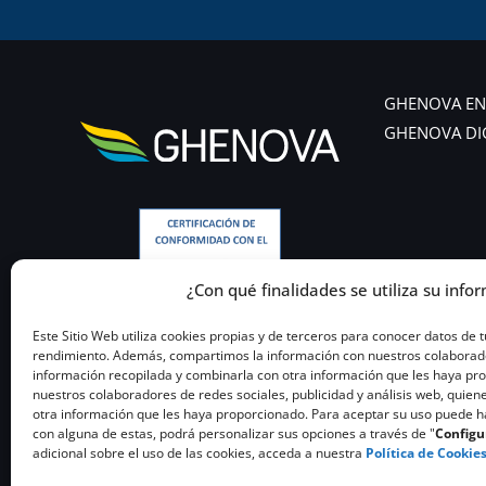
GHENOVA EN
GHENOVA DI
¿Con qué finalidades se utiliza su infor
Este Sitio Web utiliza cookies propias y de terceros para conocer datos de 
rendimiento. Además, compartimos la información con nuestros colaboradore
información recopilada y combinarla con otra información que les haya p
nuestros colaboradores de redes sociales, publicidad y análisis web, quiene
otra información que les haya proporcionado. Para aceptar su uso puede hac
con alguna de estas, podrá personalizar sus opciones a través de "
Configu
adicional sobre el uso de las cookies, acceda a nuestra
Política de Cookie