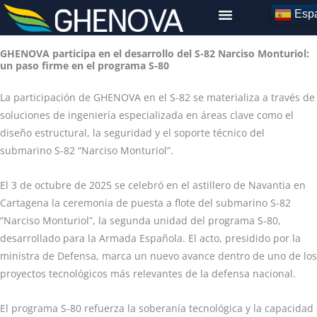
Skip
Espa
to
content
GHENOVA participa en el desarrollo del S-82 Narciso Monturiol:
un paso firme en el programa S-80
La participación de GHENOVA en el S-82 se materializa a través de
soluciones de ingeniería especializada en áreas clave como el
diseño estructural, la seguridad y el soporte técnico del
submarino S-82 “Narciso Monturiol”.
El 3 de octubre de 2025 se celebró en el astillero de Navantia en
Cartagena la ceremonia de puesta a flote del submarino S-82
“Narciso Monturiol”, la segunda unidad del programa S-80,
desarrollado para la Armada Española. El acto, presidido por la
ministra de Defensa, marca un nuevo avance dentro de uno de los
proyectos tecnológicos más relevantes de la defensa nacional.
El programa S-80 refuerza la soberanía tecnológica y la capacidad