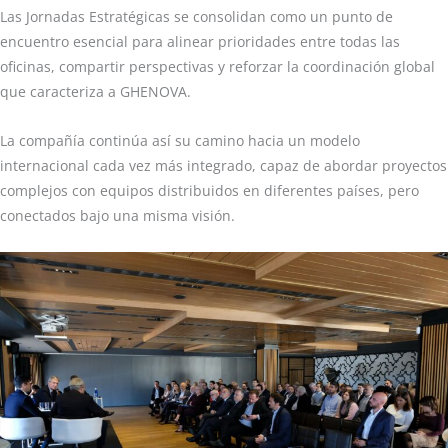
Las Jornadas Estratégicas se consolidan como un punto de
encuentro esencial para alinear prioridades entre todas las
oficinas, compartir perspectivas y reforzar la coordinación global
que caracteriza a GHENOVA.
La compañía continúa así su camino hacia un modelo
internacional cada vez más integrado, capaz de abordar proyectos
complejos con equipos distribuidos en diferentes países, pero
conectados bajo una misma visión.