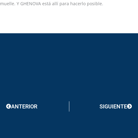
muelle. Y GHENOVA está allí para hacerlo posible.
Prev
Next
ANTERIOR
SIGUIENTE