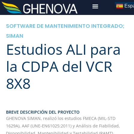
Skip
Espa
to
content
SOFTWARE DE MANTENIMIENTO INTEGRADO;
SIMAN
Estudios ALI para
la CDPA del VCR
8X8
BREVE DESCRIPCIÓN DEL PROYECTO
GHENOVA SIMAN, realizó los estudios FMECA (MIL-STD
1629A), AAF (UNE-EN61025:2011) y Análisis de Fiabilidad,
Disponibilidad, Mantenibilidad y Testabilidad (RAMT).