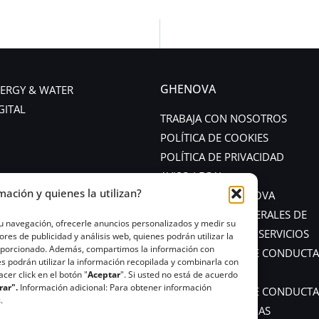
GHENOVA
ERGY & WATER
GITAL
TRABAJA CON NOSOTROS
POLÍTICA DE COOKIES
POLÍTICA DE PRIVACIDAD
AVISO LEGAL
mación y quienes la utilizan?
POLÍTICA DE GHENOVA
CONDICIONES GENERALES DE
tu navegación, ofrecerle anuncios personalizados y medir su
CONTRATACIÓN DE SERVICIOS
s de publicidad y análisis web, quienes podrán utilizar la
roporcionado. Además, compartimos la información con
CÓDIGO ÉTICO Y DE CONDUCTA
s podrán utilizar la información recopilada y combinarla con
PROVEEDORES
er click en el botón "
Aceptar
". Si usted no está de acuerdo
rar".
Información adicional: Para obtener información
CÓDIGO ÉTICO Y DE CONDUCTA
s
.
CANAL DE DENUNCIAS