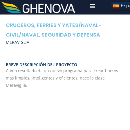
Skip
Espa
to
content
CRUCEROS, FERRIES Y YATES
/
NAVAL-
CIVIL
/
NAVAL, SEGURIDAD Y DEFENSA
MERAVIGLIA
BREVE DESCRIPCIÓN DEL PROYECTO
Como resultado de un nuevo programa para crear barcos
mas limpios, inteligentes y eficientes, nace la clase
Meraviglia.