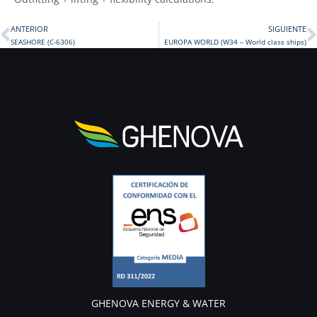
ANTERIOR
SIGUIENTE
Prev
SEASHORE (C-6306)
EUROPA WORLD (W34 – World class ships)
GHENOVA ENERGY & WATER