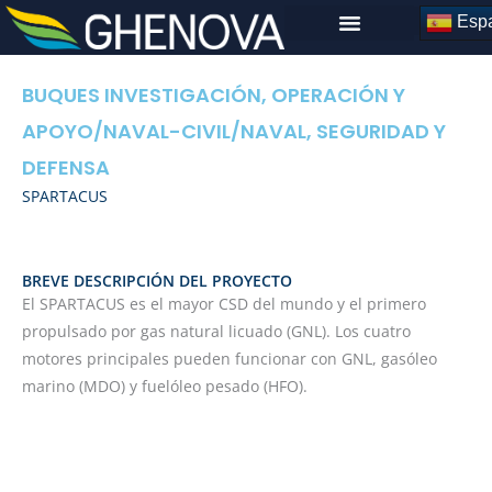
Skip
Espa
to
content
BUQUES INVESTIGACIÓN, OPERACIÓN Y
APOYO
/
NAVAL-CIVIL
/
NAVAL, SEGURIDAD Y
DEFENSA
SPARTACUS
BREVE DESCRIPCIÓN DEL PROYECTO
El SPARTACUS es el mayor CSD del mundo y el primero
propulsado por gas natural licuado (GNL). Los cuatro
motores principales pueden funcionar con GNL, gasóleo
marino (MDO) y fuelóleo pesado (HFO).