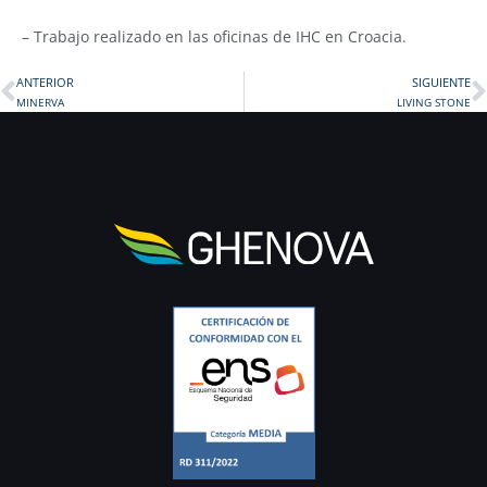
– Trabajo realizado en las oficinas de IHC en Croacia.
ANTERIOR
SIGUIENTE
Prev
MINERVA
LIVING STONE