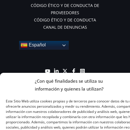
CÓDIGO ÉTICO Y DE CONDUCTA DE
PROVEEDORES
CÓDIGO ÉTICO Y DE CONDUCTA
CANAL DE DENUNCIAS
Español
¿Con qué finalidades se utiliza su
información y quienes la utilizan?
Este Sitio Web utiliza cookies propias y de terceros para conocer datos de tu 
ofrecerle anuncios personalizados y medir su rendimiento. Además, compar
información con nuestros colaboradores de publicidad y análisis web, quiene
Copyright © 2026 Ghenova Ingeniería
utilizar la información recopilada y combinarla con otra información que les
proporcionado. Además, compartimos la información con nuestros colabora
sociales, publicidad y análisis web, quienes podrán utilizar la información re