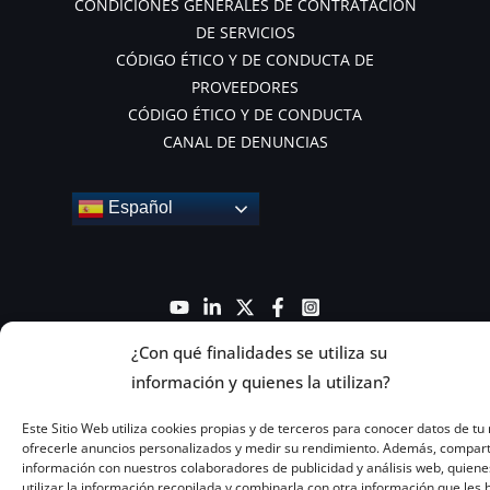
CONDICIONES GENERALES DE CONTRATACIÓN
DE SERVICIOS
CÓDIGO ÉTICO Y DE CONDUCTA DE
PROVEEDORES
CÓDIGO ÉTICO Y DE CONDUCTA
CANAL DE DENUNCIAS
Español
¿Con qué finalidades se utiliza su
información y quienes la utilizan?
Este Sitio Web utiliza cookies propias y de terceros para conocer datos de tu 
ofrecerle anuncios personalizados y medir su rendimiento. Además, compar
Copyright © 2026 Ghenova Ingeniería
información con nuestros colaboradores de publicidad y análisis web, quiene
utilizar la información recopilada y combinarla con otra información que les