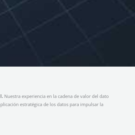
l.
Nuestra experiencia en la cadena de valor del dato
plicación estratégica de los datos para impulsar la