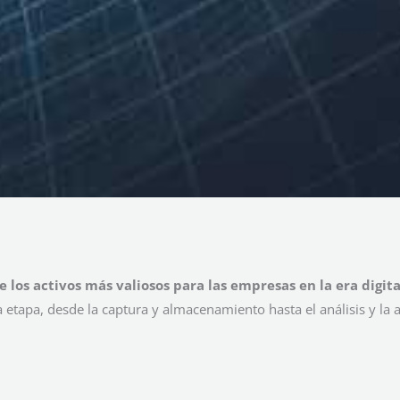
e los activos más valiosos para las empresas en la era digita
 etapa, desde la captura y almacenamiento hasta el análisis y la a