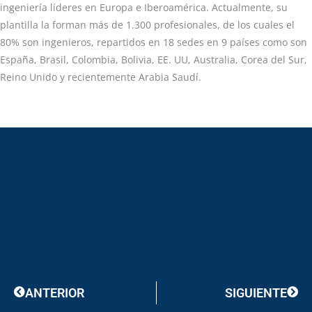
ingeniería líderes en Europa e Iberoamérica. Actualmente, su
plantilla la forman más de 1.300 profesionales, de los cuales el
80% son ingenieros, repartidos en 18 sedes en 9 países como son
España, Brasil, Colombia, Bolivia, EE. UU, Australia, Corea del Sur,
Reino Unido y recientemente Arabia Saudí.
Prev
Next
ANTERIOR
SIGUIENTE