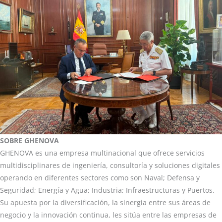
SOBRE GHENOVA
GHENOVA es una empresa multinacional que ofrece servicios
multidisciplinares de ingeniería, consultoría y soluciones digitales
operando en diferentes sectores como son Naval; Defensa y
Seguridad; Energía y Agua; Industria; Infraestructuras y Puertos.
Su apuesta por la diversificación, la sinergia entre sus áreas de
negocio y la innovación continua, les sitúa entre las empresas de