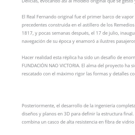
Delicias, evocando así al modelo original que se gestó y
El Real Fernando original fue el primer barco de vapor 
precedentes construida en el astillero de los Remedio
1817, y pocas semanas después, el 17 de julio, inaugur
navegación de su época y enamoró a ilustres pasajeros 
Hacer realidad esta réplica ha sido un desafío de enor
FUNDACIÓN NAO VICTORIA. El alma del proyecto ha sido 
rescatado con el máximo rigor las formas y detalles co
Posteriormente, el desarrollo de la ingeniería comple
diseños y planos en 3D para definir la estructura fina
combina un casco de alta resistencia en fibra de vidri