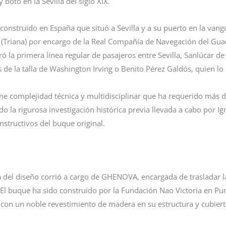
 botó en la Sevilla del siglo XIX.
construido en España que situó a Sevilla y a su puerto en la vang
s (Triana) por encargo de la Real Compañía de Navegación del Gu
ó la primera línea regular de pasajeros entre Sevilla, Sanlúcar 
de la talla de Washington Irving o Benito Pérez Galdós, quien lo
me complejidad técnica y multidisciplinar que ha requerido más d
la rigurosa investigación histórica previa llevada a cabo por Ign
nstructivos del buque original.
ta del diseño corrió a cargo de GHENOVA, encargada de trasladar l
l. El buque ha sido construido por la Fundación Nao Victoria en 
o con un noble revestimiento de madera en su estructura y cubiert