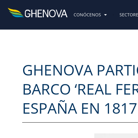
Skip
to
CONÓCENOS
SECTOR
content
GHENOVA PARTIC
BARCO ‘REAL F
ESPAÑA EN 1817