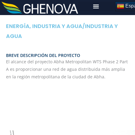
Skip
Espa
to
content
ENERGÍA, INDUSTRIA Y AGUA
/
INDUSTRIA Y
AGUA
BREVE DESCRIPCIÓN DEL PROYECTO
El alcance del proyecto Abha Metropolitan WTS Phase 2 Part
A es proporcionar una red de agua distribuida más amplia
en la región metropolitana de la ciudad de Abha.