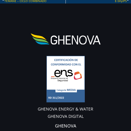
Prev
TEMANE – CICLO COMBINADO
E-SHyIPS
GHENOVA ENERGY & WATER
GHENOVA DIGITAL
GHENOVA