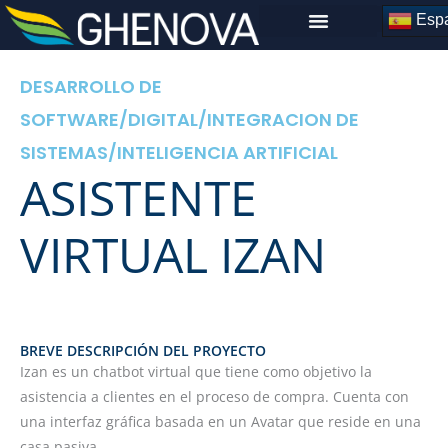
Skip
Espa
to
content
DESARROLLO DE
SOFTWARE
/
DIGITAL
/
INTEGRACION DE
SISTEMAS
/
INTELIGENCIA ARTIFICIAL
ASISTENTE
VIRTUAL IZAN
BREVE DESCRIPCIÓN DEL PROYECTO
Izan es un chatbot virtual que tiene como objetivo la
asistencia a clientes en el proceso de compra. Cuenta con
una interfaz gráfica basada en un Avatar que reside en una
casa pasiva.