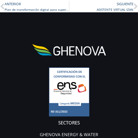
ANTERIOR
SIGUIENTE
Prev
Plan de transformación digital para supermercados (C&C DÍAZ CADENAS)
ASISTENTE VIRTUAL IZAN
SECTORES
GHENOVA ENERGY & WATER