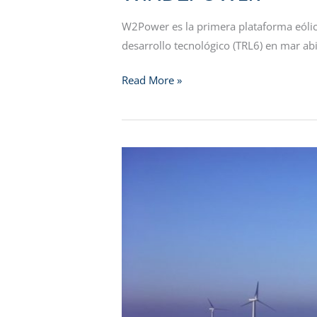
W2Power es la primera plataforma eólic
desarrollo tecnológico (TRL6) en mar abi
Read More »
MARINE-
ZUPER
LEVANTINE-
BALEARIC
MARINE
WIND
FARM