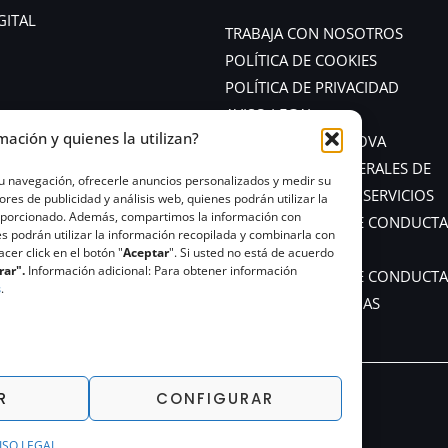
GITAL
TRABAJA CON NOSOTROS
POLÍTICA DE COOKIES
POLÍTICA DE PRIVACIDAD
AVISO LEGAL
mación y quienes la utilizan?
POLÍTICA DE GHENOVA
CONDICIONES GENERALES DE
tu navegación, ofrecerle anuncios personalizados y medir su
CONTRATACIÓN DE SERVICIOS
s de publicidad y análisis web, quienes podrán utilizar la
roporcionado. Además, compartimos la información con
CÓDIGO ÉTICO Y DE CONDUCTA
s podrán utilizar la información recopilada y combinarla con
PROVEEDORES
er click en el botón "
Aceptar
". Si usted no está de acuerdo
rar".
Información adicional: Para obtener información
CÓDIGO ÉTICO Y DE CONDUCTA
s
.
CANAL DE DENUNCIAS
R
CONFIGURAR
Copyright © 2026 Ghenova Ingeniería
ISO LEGAL