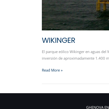
WIKINGER
El parque eólico Wikinger en aguas del 
inversión de aproximadamente 1.400 mil
Read More »
GHENOVA EN